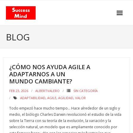
Skip
to
content
Propósito y actitud
BLOG
Nuestros servicios
- Gestión del Cambio
¿CÓMO NOS AYUDA AGILE A
- Agilismo
ADAPTARNOS A UN
MUNDO CAMBIANTE?
- Coaching
FEB 23, 2026
ALBERTVALERO
SIN CATEGORÍA
- Training
ADAPTABILIDAD
,
AGILE
,
AGILIDAD
,
VALOR
Facilitación & Teambuildings
Todo empezó hace mucho tiempo… Hace alrededor de un siglo y
medio, el biólogo Charles Darwin revolucionó el estudio de la vida
El Modelo de Valor Total
sobre la Tierra con su teoría de la evolución, la variación y la
selección natural, un modelo que es ampliamente conocido por
- El libro «Total Value Management»