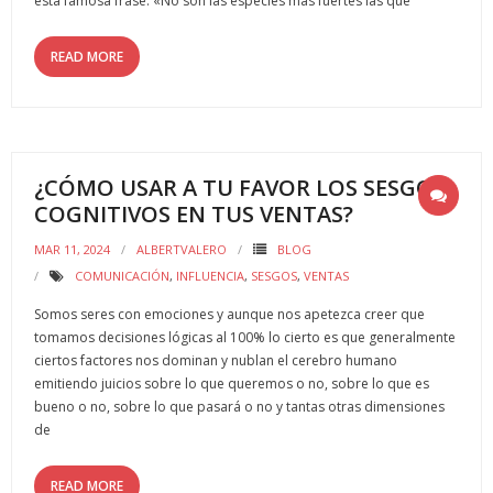
esta famosa frase: «No son las especies más fuertes las que
Herramientas
READ MORE
- Roles de equipo BELBIN
- Equipos disfuncionales
- Agile
¿CÓMO USAR A TU FAVOR LOS SESGOS
COGNITIVOS EN TUS VENTAS?
- Checkpoint 360º para el desarrollo del liderazgo
MAR 11, 2024
ALBERTVALERO
BLOG
- Comunicación
COMUNICACIÓN
,
INFLUENCIA
,
SESGOS
,
VENTAS
Somos seres con emociones y aunque nos apetezca creer que
- - DISC
tomamos decisiones lógicas al 100% lo cierto es que generalmente
ciertos factores nos dominan y nublan el cerebro humano
- Innovación
emitiendo juicios sobre lo que queremos o no, sobre lo que es
bueno o no, sobre lo que pasará o no y tantas otras dimensiones
- - Las 4 palancas de la innovación de Eric Ries
de
- Motivación
READ MORE