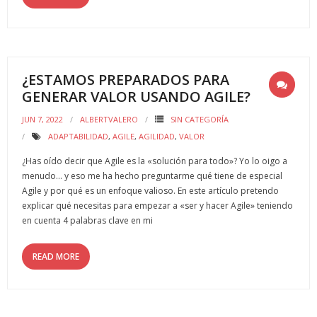
- - ¿Qué son los 6 MOTIVADORES?
Blog
Contacto
¿ESTAMOS PREPARADOS PARA
GENERAR VALOR USANDO AGILE?
JUN 7, 2022
ALBERTVALERO
SIN CATEGORÍA
ADAPTABILIDAD
,
AGILE
,
AGILIDAD
,
VALOR
¿Has oído decir que Agile es la «solución para todo»? Yo lo oigo a
menudo… y eso me ha hecho preguntarme qué tiene de especial
Agile y por qué es un enfoque valioso. En este artículo pretendo
explicar qué necesitas para empezar a «ser y hacer Agile» teniendo
en cuenta 4 palabras clave en mi
READ MORE