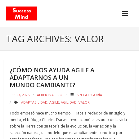
Skip
to
content
Propósito y actitud
TAG ARCHIVES: VALOR
Nuestros servicios
- Gestión del Cambio
¿CÓMO NOS AYUDA AGILE A
- Agilismo
ADAPTARNOS A UN
MUNDO CAMBIANTE?
- Coaching
FEB 23, 2026
ALBERTVALERO
SIN CATEGORÍA
- Training
ADAPTABILIDAD
,
AGILE
,
AGILIDAD
,
VALOR
Facilitación & Teambuildings
Todo empezó hace mucho tiempo… Hace alrededor de un siglo y
medio, el biólogo Charles Darwin revolucionó el estudio de la vida
El Modelo de Valor Total
sobre la Tierra con su teoría de la evolución, la variación y la
selección natural, un modelo que es ampliamente conocido por
- El libro «Total Value Management»