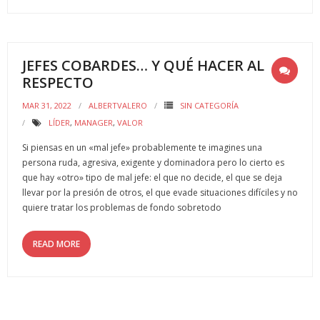
- - ¿Qué son los 6 MOTIVADORES?
Blog
JEFES COBARDES… Y QUÉ HACER AL
Contacto
RESPECTO
MAR 31, 2022
ALBERTVALERO
SIN CATEGORÍA
LÍDER
,
MANAGER
,
VALOR
Si piensas en un «mal jefe» probablemente te imagines una
persona ruda, agresiva, exigente y dominadora pero lo cierto es
que hay «otro» tipo de mal jefe: el que no decide, el que se deja
llevar por la presión de otros, el que evade situaciones difíciles y no
quiere tratar los problemas de fondo sobretodo
READ MORE