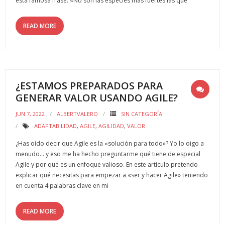
esta famosa frase: «No son las especies más fuertes las que
Herramientas
READ MORE
- Roles de equipo BELBIN
- Equipos disfuncionales
- Agile
¿ESTAMOS PREPARADOS PARA
GENERAR VALOR USANDO AGILE?
- Checkpoint 360º para el desarrollo del liderazgo
JUN 7, 2022
ALBERTVALERO
SIN CATEGORÍA
- Comunicación
ADAPTABILIDAD
,
AGILE
,
AGILIDAD
,
VALOR
¿Has oído decir que Agile es la «solución para todo»? Yo lo oigo a
- - DISC
menudo… y eso me ha hecho preguntarme qué tiene de especial
Agile y por qué es un enfoque valioso. En este artículo pretendo
- Innovación
explicar qué necesitas para empezar a «ser y hacer Agile» teniendo
en cuenta 4 palabras clave en mi
- - Las 4 palancas de la innovación de Eric Ries
- Motivación
READ MORE