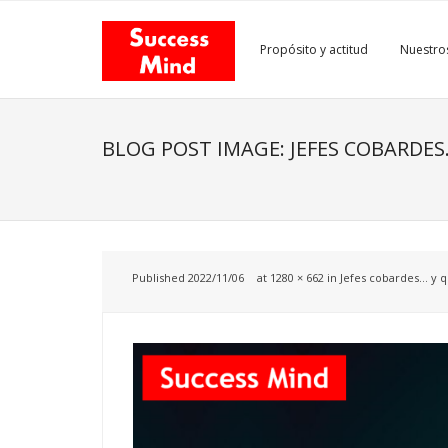
Skip
to
Propósito y actitud
Nuestros
content
BLOG POST IMAGE: JEFES COBARDES
Published
2022/11/06
at
1280 × 662
in
Jefes cobardes… y q