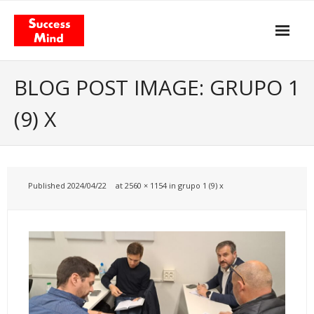
Skip
to
content
Propósito y actitud
BLOG POST IMAGE: GRUPO 1
Nuestros servicios
(9) X
- Gestión del Cambio
- Agilismo
Published
2024/04/22
at
2560 × 1154
in
grupo 1 (9) x
- Coaching
- Training
Facilitación & Teambuildings
El Modelo de Valor Total
- El libro «Total Value Management»