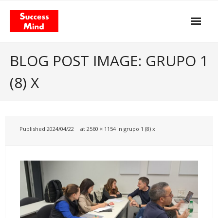
Skip
to
content
Propósito y actitud
BLOG POST IMAGE: GRUPO 1
Nuestros servicios
(8) X
- Gestión del Cambio
- Agilismo
Published
2024/04/22
at
2560 × 1154
in
grupo 1 (8) x
- Coaching
- Training
Facilitación & Teambuildings
El Modelo de Valor Total
- El libro «Total Value Management»