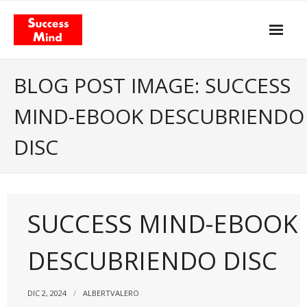
Skip
to
content
Propósito y actitud
BLOG POST IMAGE: SUCCESS
Nuestros servicios
MIND-EBOOK DESCUBRIENDO
- Gestión del Cambio
DISC
- Agilismo
- Coaching
SUCCESS MIND-EBOOK
- Training
Facilitación & Teambuildings
DESCUBRIENDO DISC
El Modelo de Valor Total
DIC 2, 2024
ALBERTVALERO
- El libro «Total Value Management»