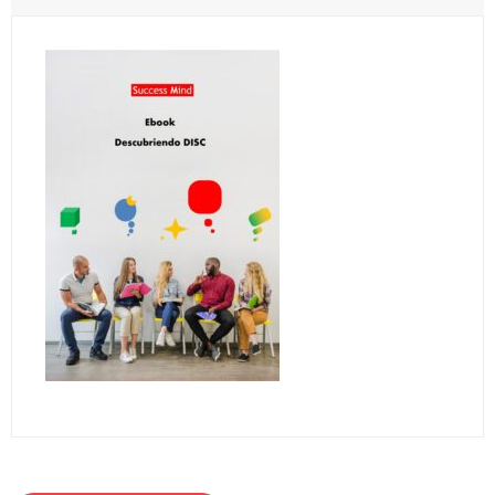
Herramientas
- Roles de equipo BELBIN
- Equipos disfuncionales
- Agile
- Checkpoint 360º para el desarrollo del liderazgo
- Comunicación
- - DISC
- Innovación
- - Las 4 palancas de la innovación de Eric Ries
- Motivación