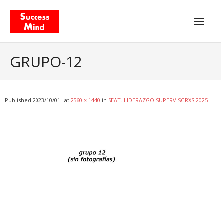
Skip
to
content
Propósito y actitud
GRUPO-12
Nuestros servicios
- Gestión del Cambio
Published
2023/10/01
at
2560 × 1440
in
SEAT. LIDERAZGO SUPERVISORXS 2025
- Agilismo
- Coaching
- Training
Facilitación & Teambuildings
El Modelo de Valor Total
- El libro «Total Value Management»