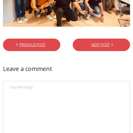
Herramientas
- Roles de equipo BELBIN
- Equipos disfuncionales
PREVIOUS POST
NEXT POST
- Agile
- Checkpoint 360º para el desarrollo del liderazgo
Leave a comment
- Comunicación
- - DISC
- Innovación
- - Las 4 palancas de la innovación de Eric Ries
- Motivación