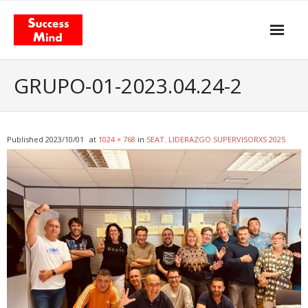
Skip
to
content
Propósito y actitud
GRUPO-01-2023.04.24-2
Nuestros servicios
- Gestión del Cambio
Published
2023/10/01
at
1024 × 768
in
SEAT. LIDERAZGO SUPERVISORXS 2025
- Agilismo
- Coaching
- Training
Facilitación & Teambuildings
El Modelo de Valor Total
- El libro «Total Value Management»