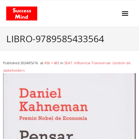
Skip
to
content
Propósito y actitud
LIBRO-9789585433564
Nuestros servicios
- Gestión del Cambio
Published
2024/05/16
at
450 × 683
in
SEAT. Influencia Transversal. Gestión de
stakeholders
- Agilismo
- Coaching
- Training
Facilitación & Teambuildings
El Modelo de Valor Total
- El libro «Total Value Management»