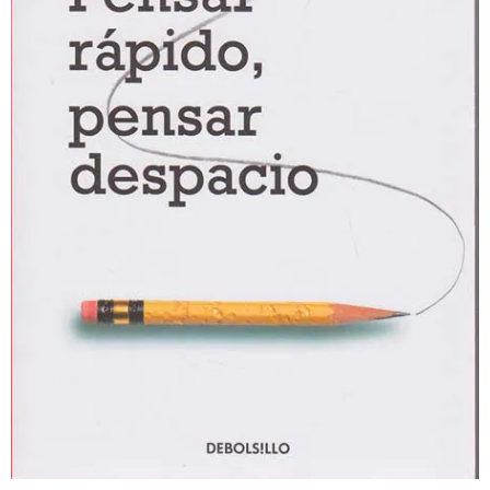
Herramientas
- Roles de equipo BELBIN
- Equipos disfuncionales
- Agile
- Checkpoint 360º para el desarrollo del liderazgo
- Comunicación
- - DISC
- Innovación
- - Las 4 palancas de la innovación de Eric Ries
- Motivación