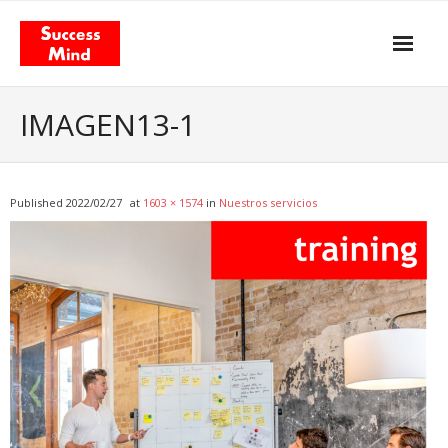
Skip
to
content
Propósito y actitud
IMAGEN13-1
Nuestros servicios
- Gestión del Cambio
Published
2022/02/27
at
1603 × 1574
in
Nuestros servicios
- Agilismo
- Coaching
- Training
Facilitación & Teambuildings
El Modelo de Valor Total
- El libro «Total Value Management»