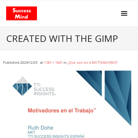
Skip
to
content
Propósito y actitud
CREATED WITH THE GIMP
Nuestros servicios
- Gestión del Cambio
Published
2024/12/23
at
1183 × 1641
in
¿Qué son los 6 MOTIVADORES?
- Agilismo
- Coaching
- Training
Facilitación & Teambuildings
El Modelo de Valor Total
- El libro «Total Value Management»