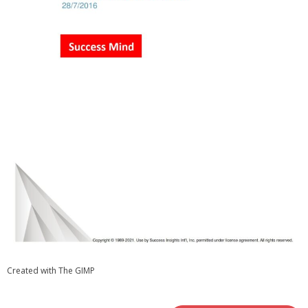
Herramientas
- Roles de equipo BELBIN
- Equipos disfuncionales
- Agile
- Checkpoint 360º para el desarrollo del liderazgo
- Comunicación
- - DISC
- Innovación
- - Las 4 palancas de la innovación de Eric Ries
Created with The GIMP
- Motivación