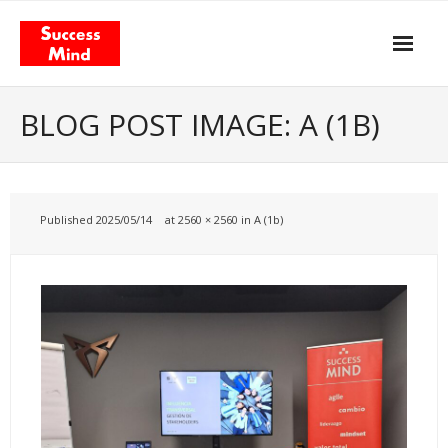
Skip
to
content
Propósito y actitud
BLOG POST IMAGE: A (1B)
Nuestros servicios
- Gestión del Cambio
Published
2025/05/14
at
2560 × 2560
in
A (1b)
- Agilismo
- Coaching
- Training
Facilitación & Teambuildings
El Modelo de Valor Total
- El libro «Total Value Management»